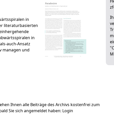
He
zf
I
ärtsspiralen in
ve
 literaturbasierten
Tr
n einhergehende
mi
Abwärtsspiralen in
ei
-als-auch-Ansatz
"
tiv managen und
M
tehen Ihnen alle Beiträge des Archivs kostenfrei zum
ald Sie sich angemeldet haben:
Login