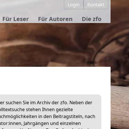
Login
Kontakt
Für Leser
Für Autoren
Die zfo
er suchen Sie im Archiv der zfo. Neben der
lltextsuche stehen Ihnen gezielte
chmöglichkeiten in den Beitragstiteln, nach
utor:innen, Jahrgängen und einzelnen