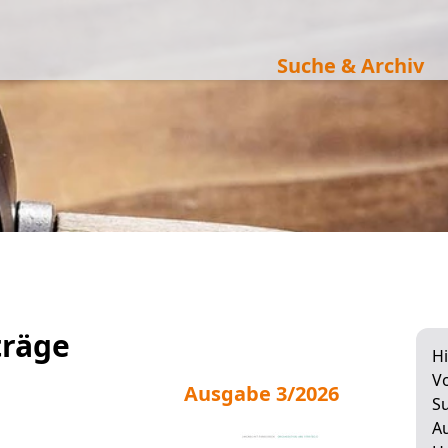
Suche & Archiv
träge
Hi
Vo
Ausgabe 3/2026
Su
A