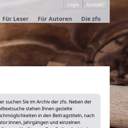
Login
Kontakt
Für Leser
Für Autoren
Die zfo
er suchen Sie im Archiv der zfo. Neben der
lltextsuche stehen Ihnen gezielte
chmöglichkeiten in den Beitragstiteln, nach
utor:innen, Jahrgängen und einzelnen