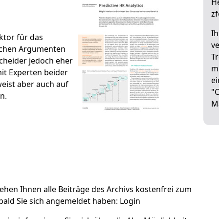
He
zf
I
ktor für das
ve
schen Argumenten
Tr
cheider jedoch eher
mi
mit Experten beider
ei
weist aber auch auf
"
n.
M
tehen Ihnen alle Beiträge des Archivs kostenfrei zum
ald Sie sich angemeldet haben:
Login