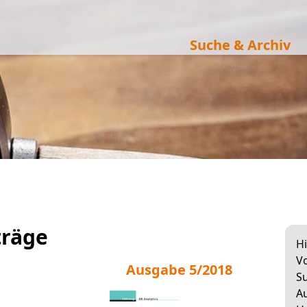
Suche & Archiv
träge
Hi
Vo
Ausgabe 5/2018
Su
A